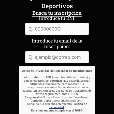
Deportivos
Busca tu inscripción
Introduce tu DNI:
Introduce tu email de la
inscripción:
Aviso de Privacidad del Buscador de Inscripciones
Al introducir tu DNI (como identificador único) y
correo electrónico,
autorizas
que estos datos sean
utilizados únicamente para mostrar tus
inscripciones a eventos. No se almacenan ni se
comparten con terceros. Los datos se transmiten de
forma segura mediante HTTPS.
Responsable
: Soraya Leiva Justicia (Deportime).
Contacto
: deportimecrono@gmail.com.
Consulta tus derechos en nuestra
Política de
Privacidad
.
Esta herramienta cumple con el RGPD.