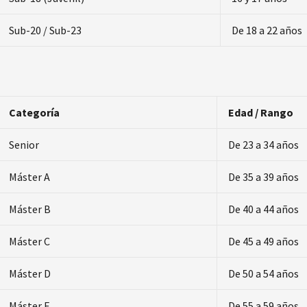
Sub-20 / Sub-23
De 18 a 22 años
Categoría
Edad / Rango
Senior
De 23 a 34 años
Máster A
De 35 a 39 años
Máster B
De 40 a 44 años
Máster C
De 45 a 49 años
Máster D
De 50 a 54 años
Máster E
De 55 a 59 años