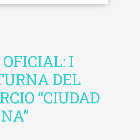
FICIAL: I
TURNA DEL
RCIO “CIUDAD
ENA”